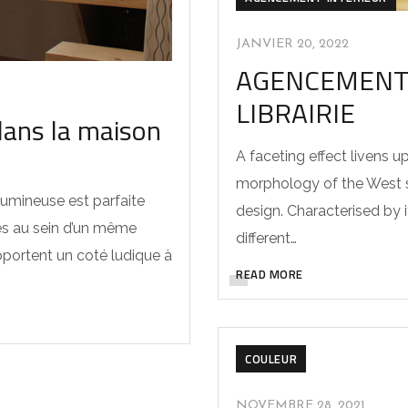
JANVIER 20, 2022
AGENCEMENT 
LIBRAIRIE
ans la maison
A faceting effect livens u
morphology of the West 
 lumineuse est parfaite
design. Characterised by it
nes au sein d’un même
different…
pportent un coté ludique à
READ MORE
COULEUR
NOVEMBRE 28, 2021